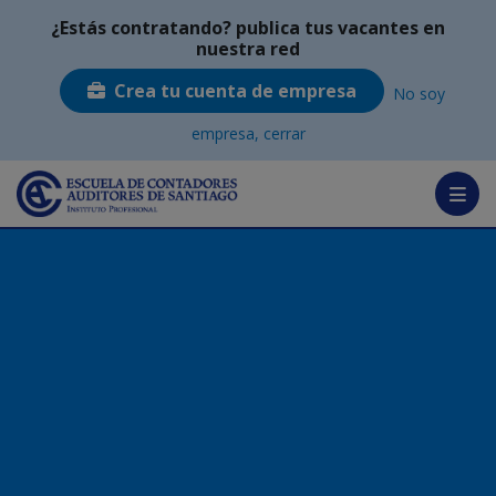
¿Estás contratando? publica tus vacantes en
nuestra red
Menú
Crea tu cuenta de empresa
No soy
empresa, cerrar
Ingresa CV
¿Por qué inscribirse?
ECAS
Tutoriales
Crea tu cuenta
Ingresa