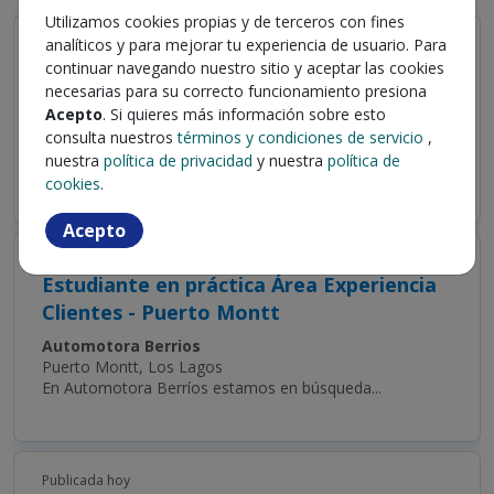
Utilizamos cookies propias y de terceros con fines
Publicada hoy
analíticos y para mejorar tu experiencia de usuario. Para
Práctica Administrativa - Neumáticos Y
continuar navegando nuestro sitio y aceptar las cookies
Baterías - Chillán
necesarias para su correcto funcionamiento presiona
Acepto
. Si quieres más información sobre esto
SALFA Salinas y Fabres S.A.
consulta nuestros
términos y condiciones de servicio
,
Chillán, Ñuble
nuestra
política de privacidad
y nuestra
política de
¡SALFA TE INVITA A SER PARTE DE SU...
cookies
.
Acepto
Publicada hoy
Estudiante en práctica Área Experiencia
Clientes - Puerto Montt
Automotora Berrios
Puerto Montt, Los Lagos
En Automotora Berríos estamos en búsqueda...
Publicada hoy